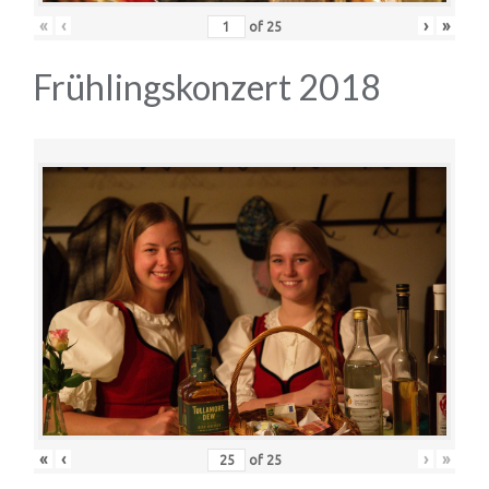
«
‹
›
»
of
25
Frühlingskonzert 2018
«
‹
›
»
of
25