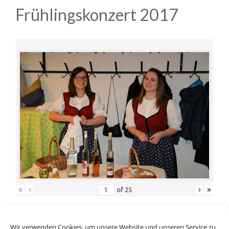
Frühlingskonzert 2017
«
‹
›
»
of
25
Wir verwenden Cookies, um unsere Website und unseren Service zu