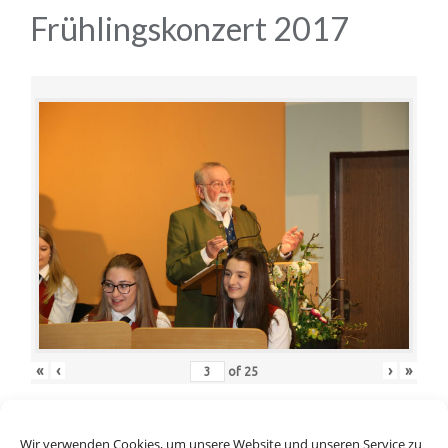
Frühlingskonzert 2017
«
‹
›
»
of
25
Wir verwenden Cookies, um unsere Website und unseren Service zu