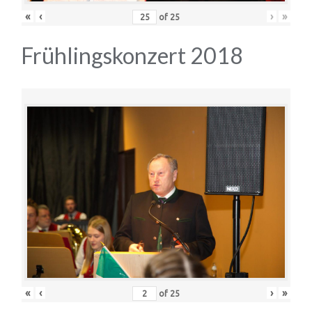
«
‹
›
»
of
25
Frühlingskonzert 2018
«
‹
›
»
of
25